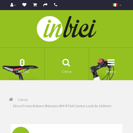
0
Carrello
Cerca
Menu
Cerca
Disco Freno Rotore Shimano SM-RT64 Center Lock da 160mm