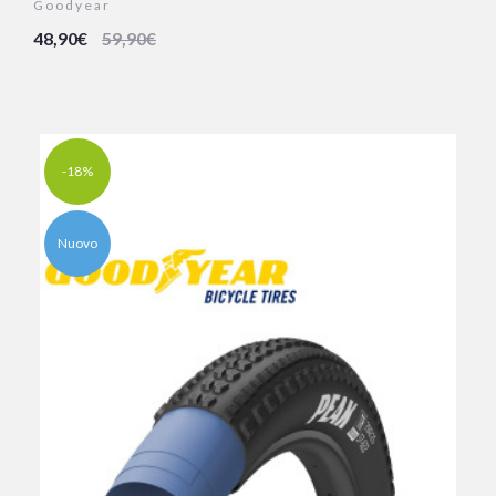
Goodyear
48,90€
59,90€
-18%
Nuovo