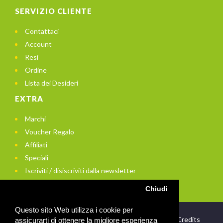
SERVIZIO CLIENTE
Contattaci
Account
Resi
Ordine
Lista dei Desideri
EXTRA
Marchi
Voucher Regalo
Affiliati
Speciali
Iscriviti / disiscriviti dalla newsletter
Chiudi
Questo sito Web utilizza i cookie per
© 2021 In Bici di Enrico Arito - P.Iva: 01956740672 -
Credits
assicurarti di ottenere la migliore esperienza