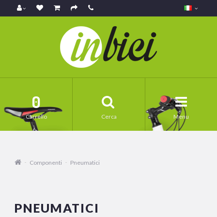
0
Carrello
Cerca
Menu
Componenti
Pneumatici
PNEUMATICI