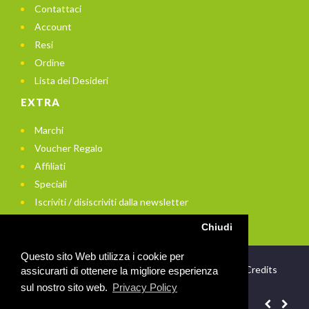
Contattaci
Account
Resi
Ordine
Lista dei Desideri
EXTRA
Marchi
Voucher Regalo
Affiliati
Speciali
Iscriviti / disiscriviti dalla newsletter
Chiudi
Questo sito Web utilizza i cookie per
© 2021 In Bici di Enrico Arito - P.Iva: 01956740672 -
Credits
assicurarti di ottenere la migliore esperienza
sul nostro sito web.
Privacy Policy
News:
Spese di trasporto gratuite sopra i 79 euro!