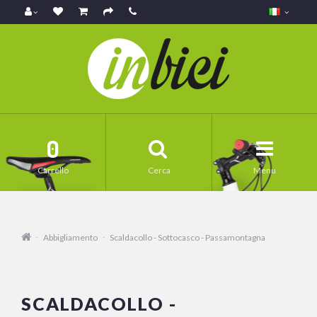
0
Carrello
Cerca
Menu
Abbigliamento
Scaldacollo - Sottocasco - Passamontagna
SCALDACOLLO -