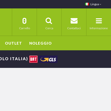
Lingua
0
Carrello
Cerca
Contattaci
Informazione
OUTLET
NOLEGGIO
SOLO ITALIA)