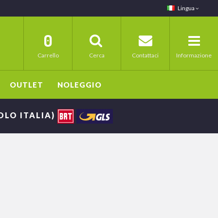
Lingua
0
Carrello
Cerca
Contattaci
Informazione
OUTLET
NOLEGGIO
SOLO ITALIA)