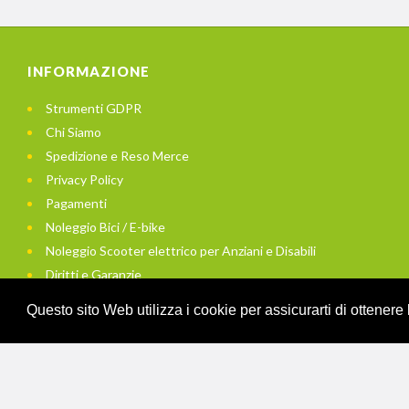
INFORMAZIONE
Strumenti GDPR
Chi Siamo
Spedizione e Reso Merce
Privacy Policy
Pagamenti
Noleggio Bici / E-bike
Noleggio Scooter elettrico per Anziani e Disabili
Diritti e Garanzie
Utilizzo dei Cookies
Questo sito Web utilizza i cookie per assicurarti di ottenere
Mappa del Sito