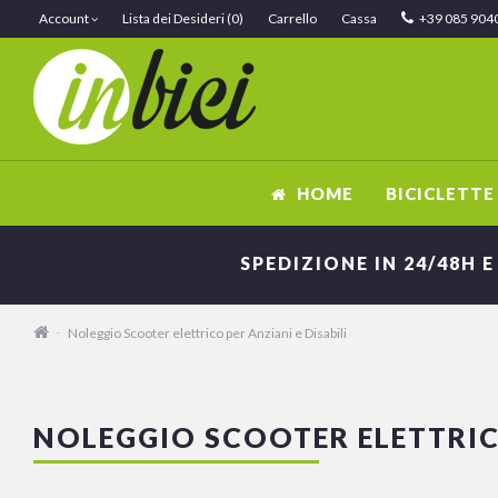
Account
Lista dei Desideri (0)
Carrello
Cassa
+39 085 904
HOME
BICICLETTE
SPEDIZIONE IN 24/48H E
Noleggio Scooter elettrico per Anziani e Disabili
NOLEGGIO SCOOTER ELETTRICO