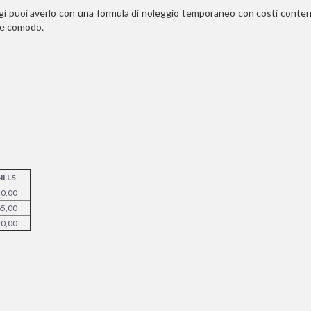
gi puoi averlo con una formula di noleggio temporaneo con costi contenuti
 e comodo.
I LS
50,00
65,00
50,00