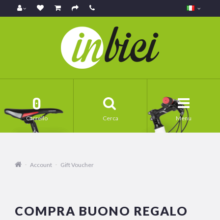
0
Carrello
Cerca
Menu
Account
Gift Voucher
COMPRA BUONO REGALO