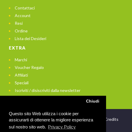
Contattaci
Account
Resi
Ordine
Lista dei Desideri
EXTRA
Marchi
Voucher Regalo
Affiliati
Speciali
Iscriviti / disiscriviti dalla newsletter
Chiudi
Questo sito Web utilizza i cookie per
© 2021 In Bici di Enrico Arito - P.Iva: 01956740672 -
Credits
assicurarti di ottenere la migliore esperienza
sul nostro sito web.
Privacy Policy