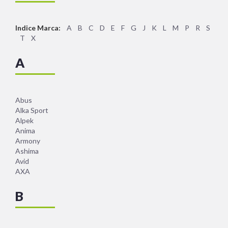
Indice Marca:
A
B
C
D
E
F
G
J
K
L
M
P
R
S
T
X
A
Abus
Alka Sport
Alpek
Anima
Armony
Ashima
Avid
AXA
B