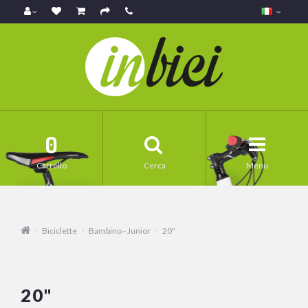
0
Carrello
Cerca
Menu
Biciclette
Bambino - Junior
20"
20"