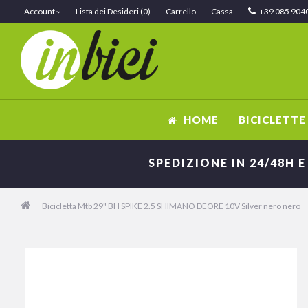
Account
Lista dei Desideri (0)
Carrello
Cassa
+39 085 904
HOME
BICICLETTE
SPEDIZIONE IN 24/48H E
Bicicletta Mtb 29" BH SPIKE 2.5 SHIMANO DEORE 10V Silver nero nero