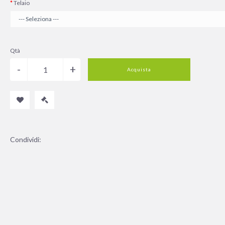
Telaio
Qtà
Acquista
Condividi: