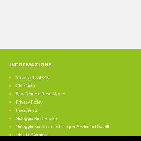
INFORMAZIONE
Strumenti GDPR
Chi Siamo
Spedizione e Reso Merce
Privacy Policy
Pagamenti
Noleggio Bici / E-bike
Noleggio Scooter elettrico per Anziani e Disabili
Diritti e Garanzie