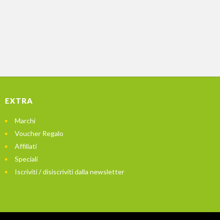
EXTRA
Marchi
Voucher Regalo
Affiliati
Speciali
Iscriviti / disiscriviti dalla newsletter