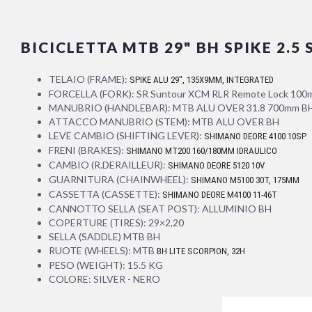
BICICLETTA MTB 29" BH SPIKE 2.
TELAIO (FRAME):
SPIKE ALU 29", 135X9MM, INTEGRATED
FORCELLA (FORK): SR Suntour XCM RLR Remote Lock 10
MANUBRIO (HANDLEBAR): MTB ALU OVER 31.8 700mm B
ATTACCO MANUBRIO (STEM): MTB ALU OVER BH
LEVE CAMBIO (SHIFTING LEVER):
SHIMANO DEORE 4100 10SP
FRENI (BRAKES):
SHIMANO MT200 160/180MM IDRAULICO
CAMBIO (R.DERAILLEUR):
SHIMANO DEORE 5120 10V
GUARNITURA (CHAINWHEEL):
SHIMANO M5100 30T, 175MM
CASSETTA (CASSETTE):
SHIMANO DEORE M4100 11-46T
CANNOTTO SELLA (SEAT POST): ALLUMINIO BH
COPERTURE (TIRES): 29×2,20
SELLA (SADDLE) MTB BH
RUOTE (WHEELS): MTB
BH LITE SCORPION, 32H
PESO (WEIGHT): 15.5 KG
COLORE: SILVER - NERO