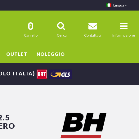
Lingua
0
Carrello
Cerca
Contattaci
Informazione
OUTLET
NOLEGGIO
SOLO ITALIA)
2.5
NERO