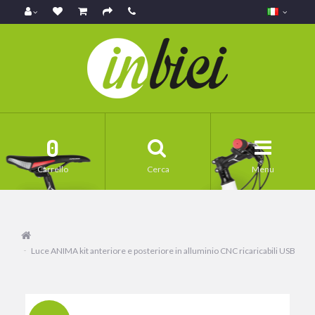
0
Carrello
Cerca
Menu
Luce ANIMA kit anteriore e posteriore in alluminio CNC ricaricabili USB