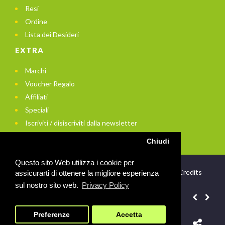
Resi
Ordine
Lista dei Desideri
EXTRA
Marchi
Voucher Regalo
Affiliati
Speciali
Iscriviti / disiscriviti dalla newsletter
Chiudi
Questo sito Web utilizza i cookie per
© 2021 In Bici di Enrico Arito - P.Iva: 01956740672 -
Credits
assicurarti di ottenere la migliore esperienza
sul nostro sito web.
Privacy Policy
News:
Spese di trasporto gratuite sopra i 79 euro!
Preferenze
Accetta