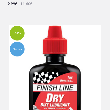
9,99€
11,60€
-14%
Nuovo