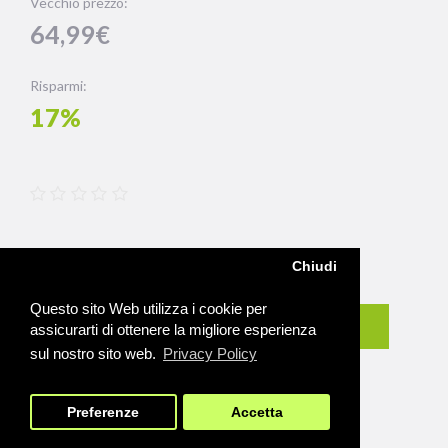
Vecchio prezzo:
64,99€
Risparmi:
17%
Chiudi
Qtà
Questo sito Web utilizza i cookie per
Acquista
assicurarti di ottenere la migliore esperienza
sul nostro sito web.
Privacy Policy
Preferenze
Accetta