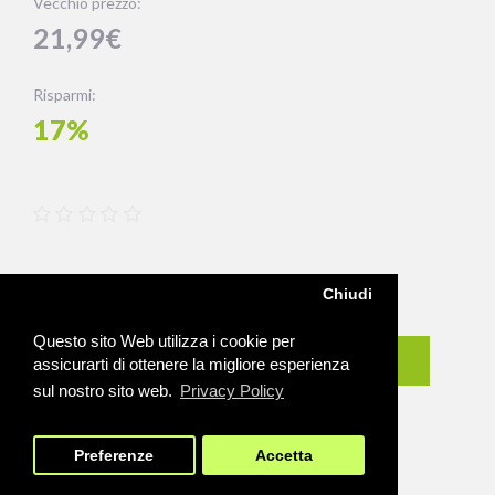
Vecchio prezzo:
21,99€
Risparmi:
17%
Chiudi
Qtà
Questo sito Web utilizza i cookie per
Acquista
assicurarti di ottenere la migliore esperienza
sul nostro sito web.
Privacy Policy
Preferenze
Accetta